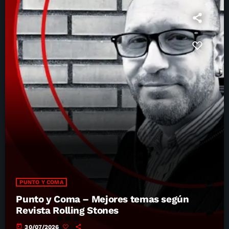
PUNTO Y COMA
Punto y Coma – Mejores temas según
Revista Rolling Stones
today
30/07/2026