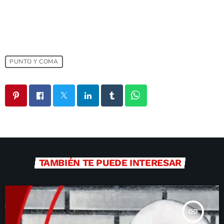
PUNTO Y COMA
TAMBIÉN TE PUEDE INTERESAR
insert_link