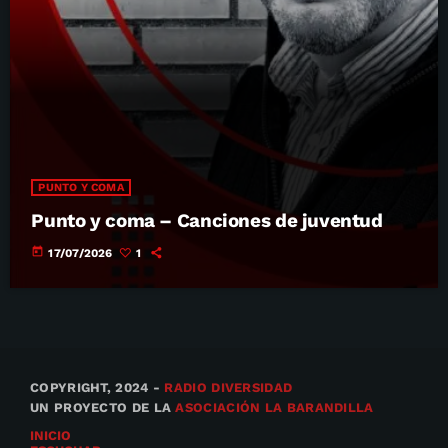
PUNTO Y COMA
Punto y coma – Canciones de juventud
today
17/07/2026
1
COPYRIGHT, 2024 -
RADIO DIVERSIDAD
UN PROYECTO DE LA
ASOCIACIÓN LA BARANDILLA
INICIO