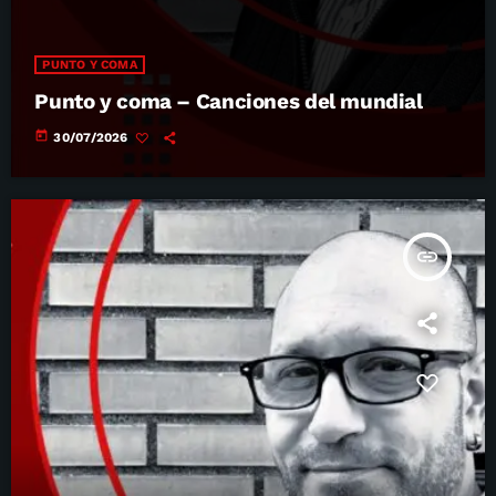
PUNTO Y COMA
Punto y coma – Canciones del mundial
today
30/07/2026
insert_link