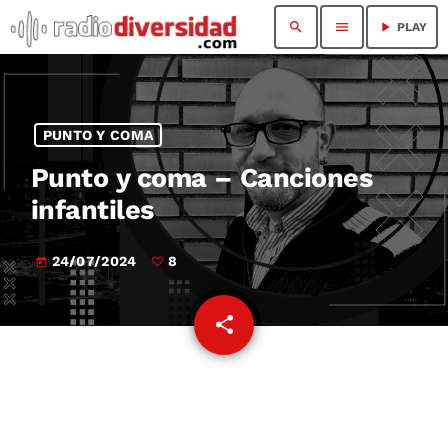
search
menu
play_arrow
PLAY
PUNTO Y COMA
Punto y coma – Canciones
infantiles
24/07/2024
8
today
share
email
8