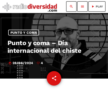
search
menu
play_arrow
PLAY
PUNTO Y COMA
Punto y coma – Día
internacional del chiste
28/06/2024
4
today
share
email
4