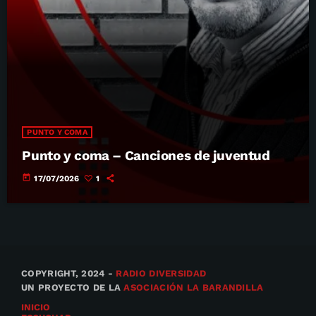
PUNTO Y COMA
Punto y coma – Canciones de juventud
today
17/07/2026
1
COPYRIGHT, 2024 -
RADIO DIVERSIDAD
UN PROYECTO DE LA
ASOCIACIÓN LA BARANDILLA
INICIO