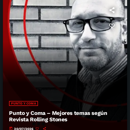
PUNTO Y COMA
Punto y Coma – Mejores temas según
Revista Rolling Stones
today
30/07/2026