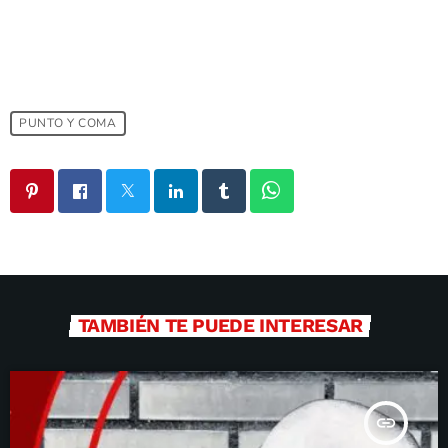
PUNTO Y COMA
TAMBIÉN TE PUEDE INTERESAR
insert_link