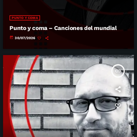
PUNTO Y COMA
Punto y coma – Canciones del mundial
today
30/07/2026
insert_link