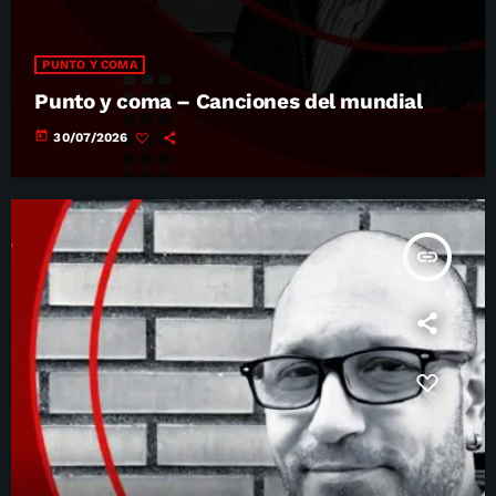
PUNTO Y COMA
Punto y coma – Canciones del mundial
today
30/07/2026
insert_link