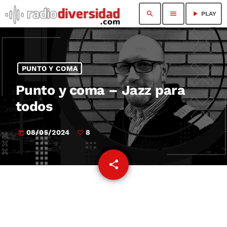
search
menu
play_arrow
PLAY
PUNTO Y COMA
Punto y coma – Jazz para
todos
08/05/2024
8
today
share
email
8