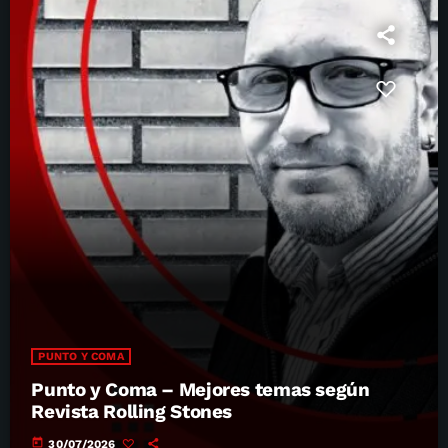
PUNTO Y COMA
Punto y Coma – Mejores temas según
Revista Rolling Stones
today
30/07/2026