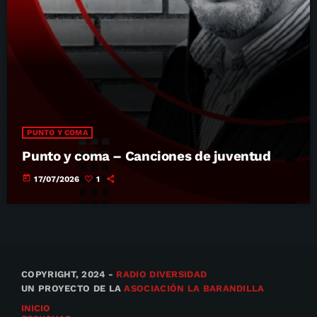
PUNTO Y COMA
Punto y coma – Canciones de juventud
today
17/07/2026
1
COPYRIGHT, 2024 -
RADIO DIVERSIDAD
UN PROYECTO DE LA
ASOCIACIÓN LA BARANDILLA
INICIO