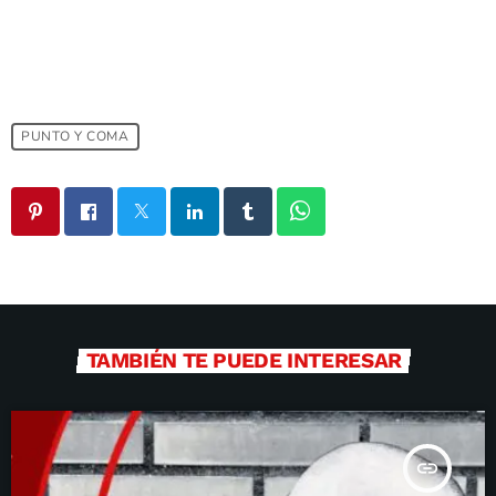
PUNTO Y COMA
TAMBIÉN TE PUEDE INTERESAR
insert_link