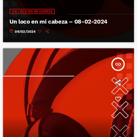
UN LOCO EN MI CABEZA
Un loco en mi cabeza – 08-02-2024
today
09/02/2024
insert_link