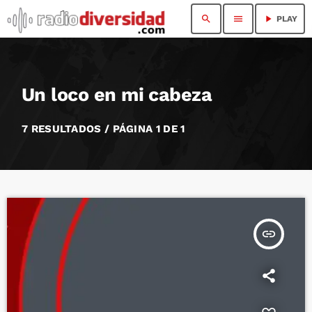
search
menu
play_arrow
PLAY
Un loco en mi cabeza
7 RESULTADOS / PÁGINA 1 DE 1
insert_link