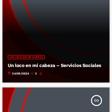
UN LOCO EN MI CABEZA
Un loco en mi cabeza – Servicios Sociales
today
24/05/2024
3
insert_link