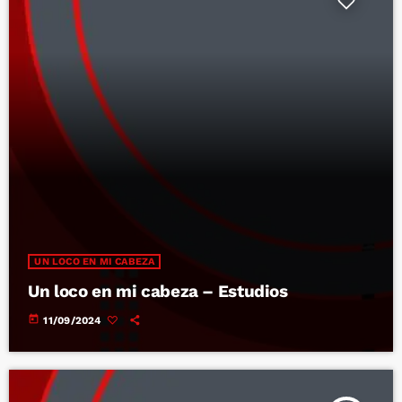
UN LOCO EN MI CABEZA
Un loco en mi cabeza – Estudios
today
11/09/2024