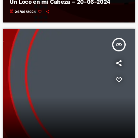
Un Loco en mi Cabeza – 20-06-2024
today
26/06/2024
insert_link