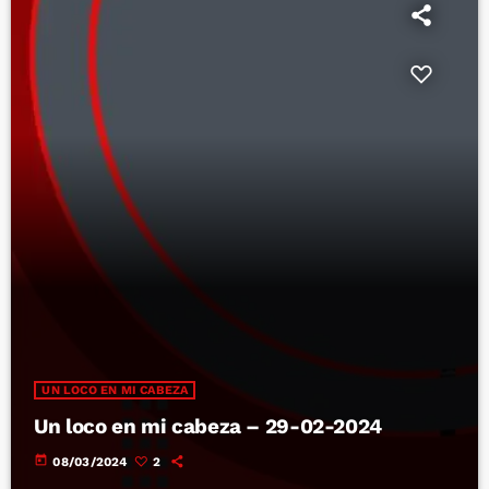
UN LOCO EN MI CABEZA
Un loco en mi cabeza – 29-02-2024
today
08/03/2024
2