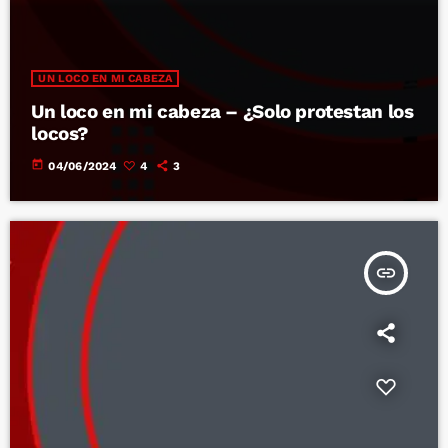
UN LOCO EN MI CABEZA
Un loco en mi cabeza – ¿Solo protestan los
locos?
today
04/06/2024
4
3
insert_link