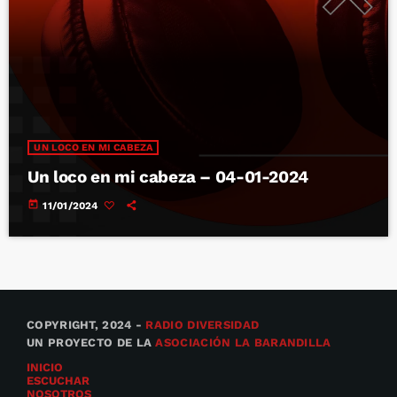
UN LOCO EN MI CABEZA
Un loco en mi cabeza – 04-01-2024
today
11/01/2024
COPYRIGHT, 2024 -
RADIO DIVERSIDAD
UN PROYECTO DE LA
ASOCIACIÓN LA BARANDILLA
INICIO
ESCUCHAR
NOSOTROS