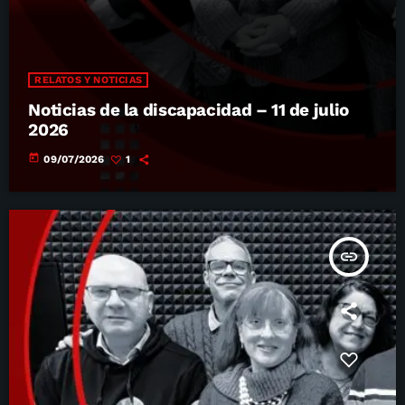
RELATOS Y NOTICIAS
Noticias de la discapacidad – 11 de julio
2026
today
09/07/2026
1
insert_link