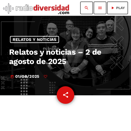
search
menu
play_arrow
PLAY
RELATOS Y NOTICIAS
Relatos y noticias – 2 de
agosto de 2025
01/08/2025
today
share
email