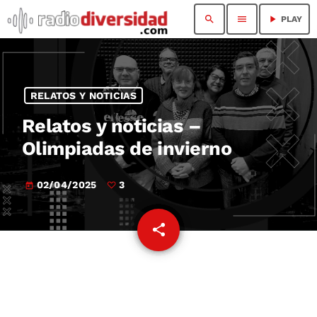
search
menu
play_arrow
PLAY
RELATOS Y NOTICIAS
Relatos y noticias –
Olimpiadas de invierno
02/04/2025
3
today
share
email
3