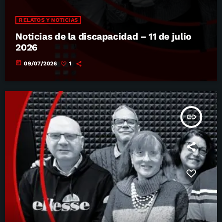
RELATOS Y NOTICIAS
Noticias de la discapacidad – 11 de julio
2026
today
09/07/2026
1
insert_link